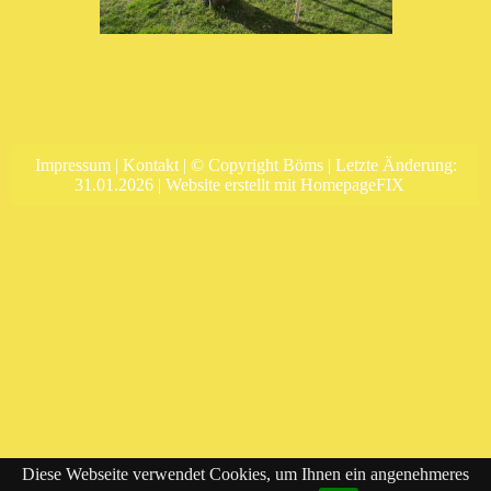
Impressum
|
Kontakt
| © Copyright Böms | Letzte Änderung:
31.01.2026 |
Website erstellt mit HomepageFIX
Diese Webseite verwendet Cookies, um Ihnen ein angenehmeres